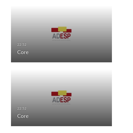
Core
Core