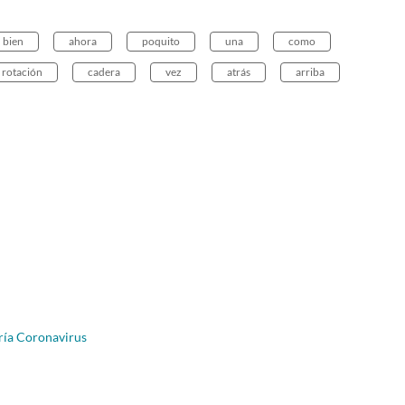
bien
ahora
poquito
una
como
rotación
cadera
vez
atrás
arriba
ría Coronavirus