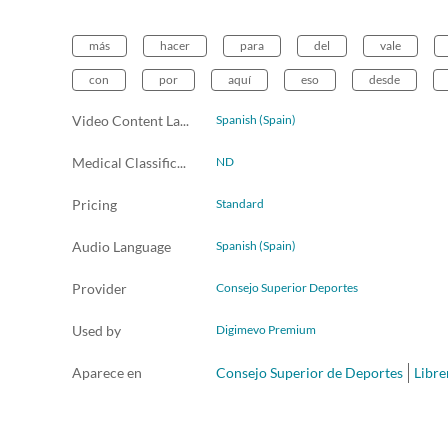
más
hacer
para
del
vale
con
por
aquí
eso
desde
Video Content Language
Spanish (Spain)
Medical Classification
ND
Pricing
Standard
Audio Language
Spanish (Spain)
Provider
Consejo Superior Deportes
Used by
Digimevo Premium
Aparece en
Consejo Superior de Deportes
Libre