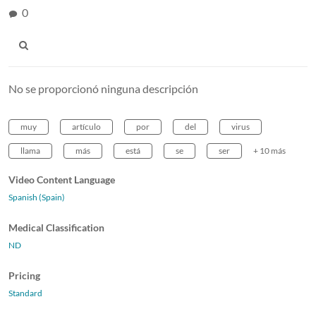
0
No se proporcionó ninguna descripción
muy
artículo
por
del
virus
llama
más
está
se
ser
+ 10 más
Video Content Language
Spanish (Spain)
Medical Classification
ND
Pricing
Standard