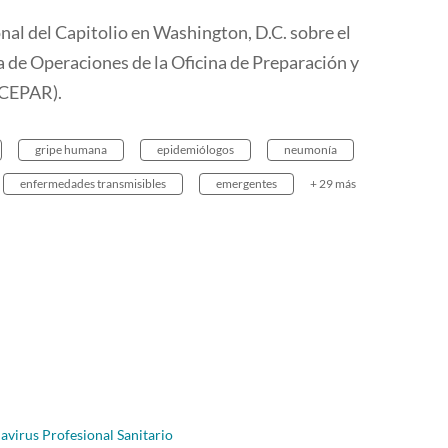
al del Capitolio en Washington, D.C. sobre el
 de Operaciones de la Oficina de Preparación y
(CEPAR).
gripe humana
epidemiólogos
neumonía
enfermedades transmisibles
emergentes
+ 29 más
avirus Profesional Sanitario