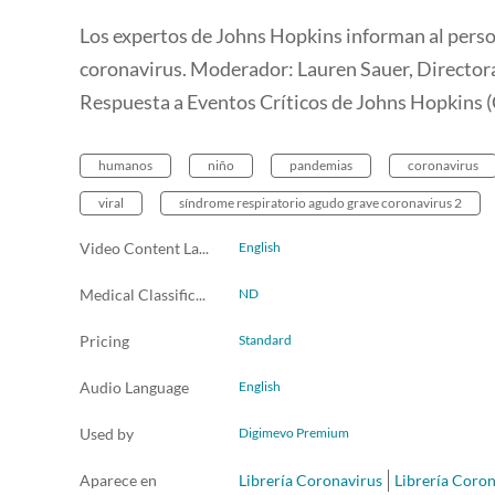
Los expertos de Johns Hopkins informan al person
coronavirus. Moderador: Lauren Sauer, Directora
Respuesta a Eventos Críticos de Johns Hopkins 
humanos
niño
pandemias
coronavirus
viral
síndrome respiratorio agudo grave coronavirus 2
Video Content Language
English
Medical Classification
ND
Pricing
Standard
Audio Language
English
Used by
Digimevo Premium
Aparece en
Librería Coronavirus
Librería Coron