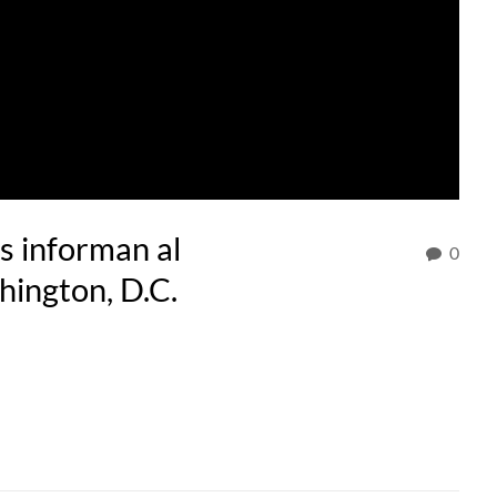
s informan al
0
hington, D.C.