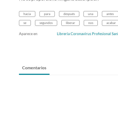
hacia
para
después
una
antes
se
segundos
liberar
nos
acabar
Aparece en
Librería Coronavirus Profesional San
Comentarios