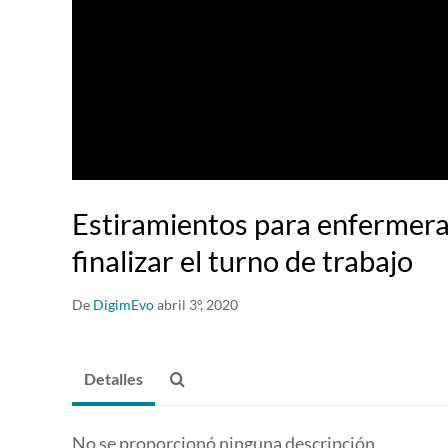
Estiramientos para enfermera
finalizar el turno de trabajo
De
DigimEvo
abril 3º, 2020
Detalles
No se proporcionó ninguna descripción