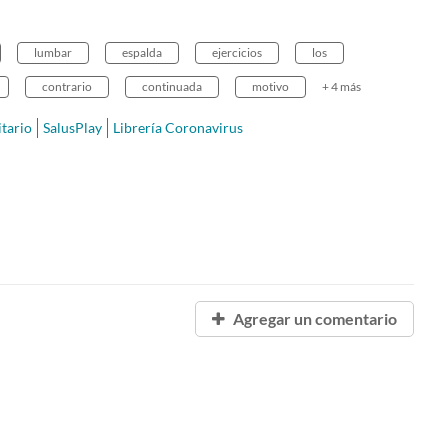
lumbar
espalda
ejercicios
los
contrario
continuada
motivo
+ 4 más
itario
SalusPlay
Librería Coronavirus
Agregar un comentario