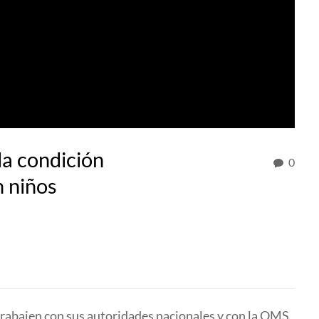
la condición
0
n niños
trabajen con sus autoridades nacionales y con la OMS