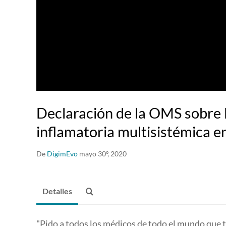
Declaración de la OMS sobre 
inflamatoria multisistémica e
De
DigimEvo
mayo 30º, 2020
Detalles
"Pido a todos los médicos de todo el mundo que 