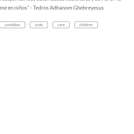
rome en niños" - Tedros Adhanom Ghebreyesus
condition
units
care
children