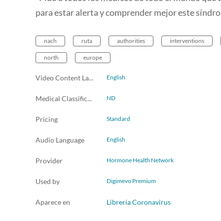
para estar alerta y comprender mejor este sínd
nach
ruta
authorities
interventions
north
europe
Video Content Language
English
Medical Classification
ND
Pricing
Standard
Audio Language
English
Provider
Hormone Health Network
Used by
Digimevo Premium
Aparece en
Librería Coronavirus