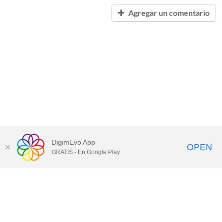
Agregar un comentario
DigimEvo App
OPEN
GRATIS - En Google Play
Contacta
con Nosotros
DigimEvo Home
|
Digimevo App
|
Política de Privacidad