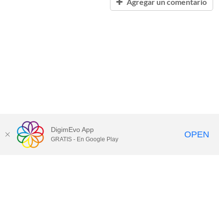
Agregar un comentario
DigimEvo App
OPEN
GRATIS - En Google Play
Contacta
con Nosotros
DigimEvo Home
|
Digimevo App
|
Política de Privacidad
DigimEvo Coronavirus Media Space
, © 2020 Todos los Derechos