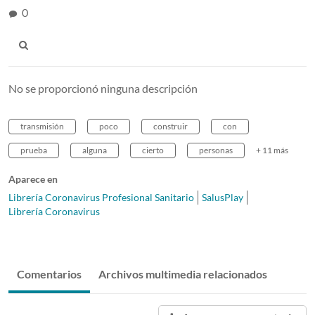
0
No se proporcionó ninguna descripción
transmisión
poco
construir
con
prueba
alguna
cierto
personas
+ 11 más
Aparece en
Librería Coronavirus Profesional Sanitario
SalusPlay
Librería Coronavirus
Comentarios
Archivos multimedia relacionados